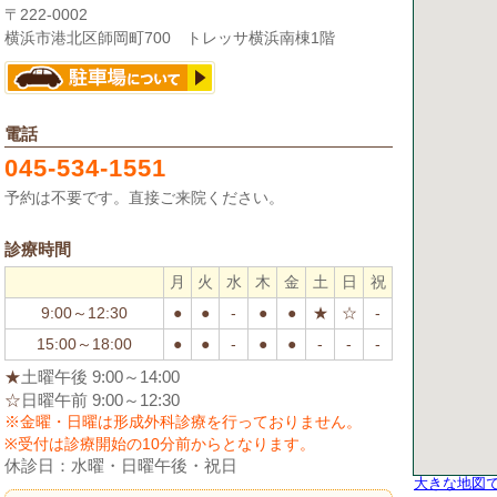
〒222-0002
横浜市港北区師岡町700 トレッサ横浜南棟1階
電話
045-534-1551
予約は不要です。直接ご来院ください。
診療時間
月
火
水
木
金
土
日
祝
9:00～12:30
●
●
-
●
●
★
☆
-
15:00～18:00
●
●
-
●
●
-
-
-
★
土曜午後 9:00～14:00
☆
日曜午前 9:00～12:30
※金曜・日曜は形成外科診療を行っておりません。
※受付は診療開始の10分前からとなります。
休診日：水曜・日曜午後・祝日
大きな地図