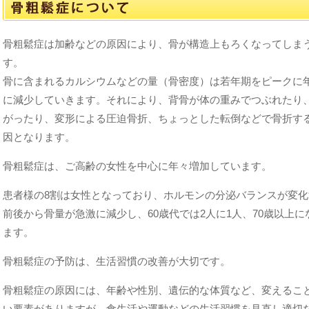
骨粗鬆症は加齢などの原因により、骨が構造上もろくなってしま
す。
骨に含まれるカルシウムなどの量（骨密度）は若年期をピークに
に減少していきます。それにより、背骨が体の重みでつぶれたり
がったり、変形による圧迫骨折、ちょっとした転倒などで骨折す
因となります。
骨粗鬆症は、ご高齢の女性を中心に年々増加しています。
患者様の8割は女性となっており、ホルモンの分泌バランスが変化
前後から骨量が急激に減少し、60歳代では2人に1人、70歳以上に
ます。
骨粗鬆症の予防は、生活習慣の改善が大切です。
骨粗鬆症の原因には、年齢や性別、遺伝的な体質など、変えるこ
い要素がありますが、食生活や運動などの生活習慣を見直し適切