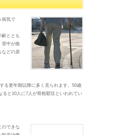
う病気で
年齢ととも
、背中が曲
るなどの原
する更年期以降に多く見られます。50歳
なると10人に7人が骨粗鬆症といわれてい
とのできな
な投薬治療