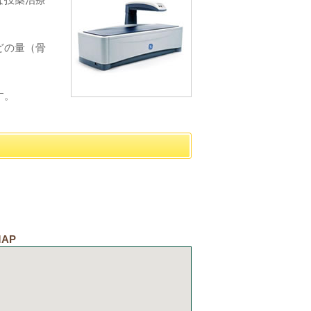
どの量（骨
。
す。
MAP