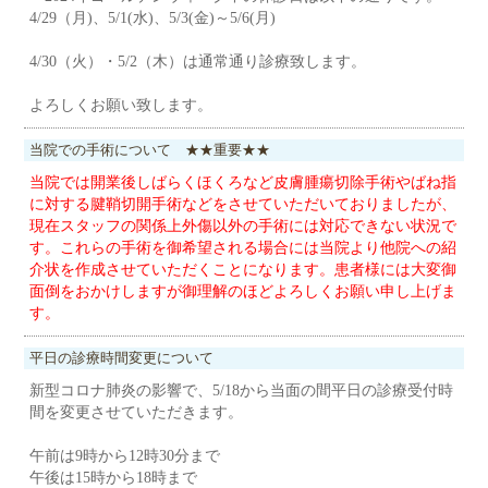
4/29（月)、5/1(水)、5/3(金)～5/6(月)
4/30（火）・5/2（木）は通常通り診療致します。
よろしくお願い致します。
当院での手術について ★★重要★★
当院では開業後しばらくほくろなど皮膚腫瘍切除手術やばね指
に対する腱鞘切開手術などをさせていただいておりましたが、
現在スタッフの関係上外傷以外の手術には対応できない状況で
す。これらの手術を御希望される場合には当院より他院への紹
介状を作成させていただくことになります。患者様には大変御
面倒をおかけしますが御理解のほどよろしくお願い申し上げま
す。
平日の診療時間変更について
新型コロナ肺炎の影響で、5/18から当面の間平日の診療受付時
間を変更させていただきます。
午前は9時から12時30分まで
午後は15時から18時まで